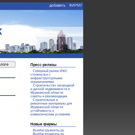
добавить
ФИРМУ
К
Пресс-релизы
Северный рынок ИЖС
столкнулся с
инфраструктурными
ограничениями
Строительство загородной
и дачной недвижимости в
Мурманской области:
советы и рекомендации
Строительные и
ремонтные материалы для
Мурманской области:
устойчивость к
климатическим условиям
Новые фирмы
ВсеИнструменты.ру
ВсеИнструменты.ру