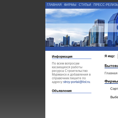
ГЛАВНАЯ
ФИРМЫ
СТАТЬИ
ПРЕСС-РЕЛИЗ
Я ищу:
Информация
По всем вопросам
Бытова
касающихся работы
ресурса Строительство
Главная
Мурманск и добавления в
справочник пишите по
Фирмы
адресу
stroy-portal@list.ru
.
Сорт
Объявления
Выбе