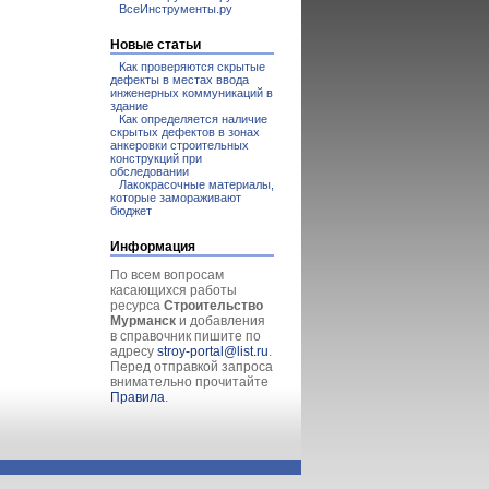
ВсеИнструменты.ру
Новые статьи
Как проверяются скрытые
дефекты в местах ввода
инженерных коммуникаций в
здание
Как определяется наличие
скрытых дефектов в зонах
анкеровки строительных
конструкций при
обследовании
Лакокрасочные материалы,
которые замораживают
бюджет
Информация
По всем вопросам
касающихся работы
ресурса
Строительство
Мурманск
и добавления
в справочник пишите по
адресу
stroy-portal@list.ru
.
Перед отправкой запроса
внимательно прочитайте
Правила
.