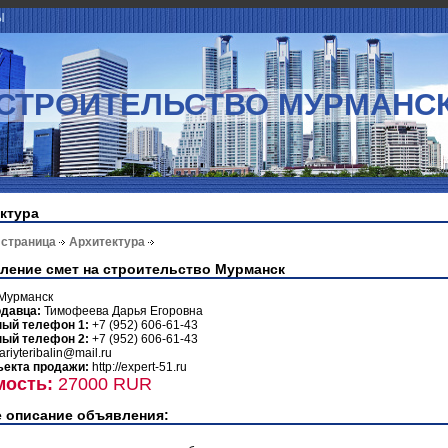
Ы
СТРОИТЕЛЬСТВО МУРМАНС
ктура
 страница
Архитектура
ление смет на строительство Мурманск
Мурманск
одавца:
Тимофеева Дарья Егоровна
ный телефон 1:
+7 (952) 606-61-43
ный телефон 2:
+7 (952) 606-61-43
ariyteribalin@mail.ru
ъекта продажи:
http://expert-51.ru
мость:
27000 RUR
 описание объявления: