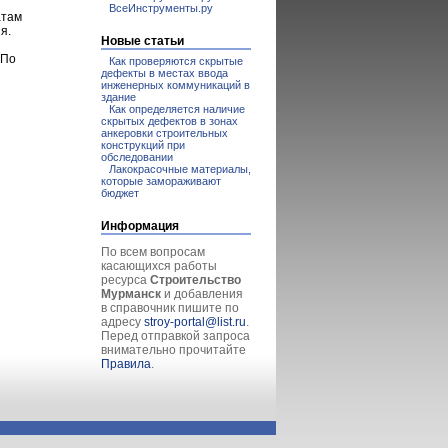
ВсеИнструменты.ру
атам
я.
Новые статьи
 По
Как проверяются скрытые
дефекты в местах ввода
инженерных коммуникаций в
здание
Как определяется наличие
скрытых дефектов в зонах
анкеровки строительных
конструкций при
обследовании
Лакокрасочные материалы,
которые замораживают
бюджет
Информация
По всем вопросам
касающихся работы
ресурса
Строительство
Мурманск
и добавления
в справочник пишите по
адресу
stroy-portal@list.ru
.
Перед отправкой запроса
внимательно прочитайте
Правила
.