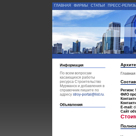
ГЛАВНАЯ
ФИРМЫ
СТАТЬИ
ПРЕСС-РЕЛИЗ
Архите
Информация
По всем вопросам
Главная
касающихся работы
Состав
ресурса Строительство
Мурманск и добавления в
справочник пишите по
Регион:
адресу
stroy-portal@list.ru
.
ФИО пр
Контакт
Контакт
Объявления
E-mail:
d
Сайт об
Стои
Полное