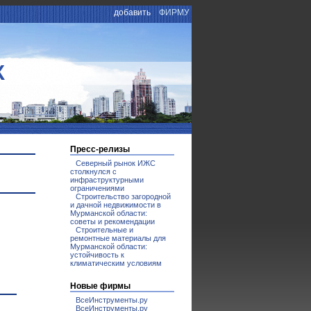
добавить
ФИРМУ
К
Пресс-релизы
Северный рынок ИЖС
столкнулся с
инфраструктурными
ограничениями
Строительство загородной
и дачной недвижимости в
Мурманской области:
советы и рекомендации
Строительные и
ремонтные материалы для
Мурманской области:
устойчивость к
климатическим условиям
Новые фирмы
ВсеИнструменты.ру
ВсеИнструменты.ру