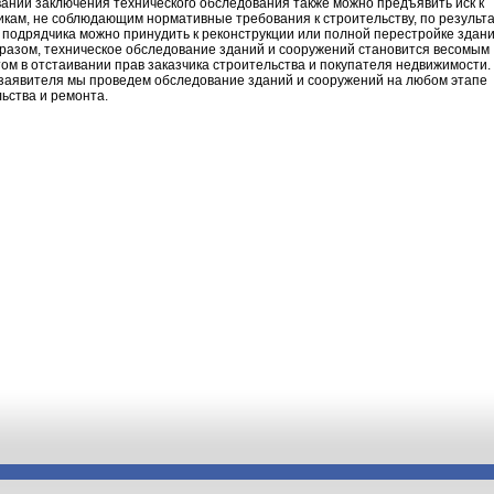
ании заключения технического обследования также можно предъявить иск к
кам, не соблюдающим нормативные требования к строительству, по результ
 подрядчика можно принудить к реконструкции или полной перестройке здани
разом, техническое обследование зданий и сооружений становится весомым
ом в отстаивании прав заказчика строительства и покупателя недвижимости.
 заявителя мы проведем обследование зданий и сооружений на любом этапе
ьства и ремонта.