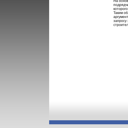
На основ
подрядчи
которого
Таким об
аргумент
запросу
строител