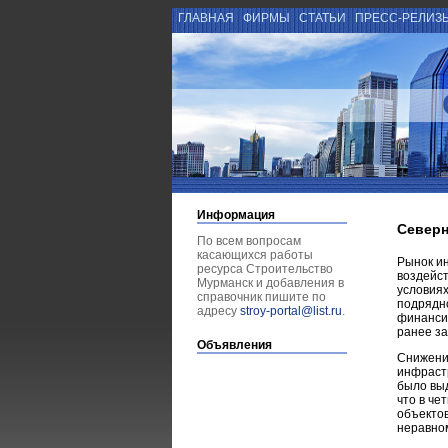
ГЛАВНАЯ
ФИРМЫ
СТАТЬИ
ПРЕСС-РЕЛИЗ
Информация
Северн
По всем вопросам
касающихся работы
Рынок ин
ресурса Строительство
воздейст
Мурманск и добавления в
условиях
справочник пишите по
подрядно
адресу
stroy-portal@list.ru
.
финансир
ранее за
Объявления
Снижение
инфрастр
было выд
что в че
объектов
неравном