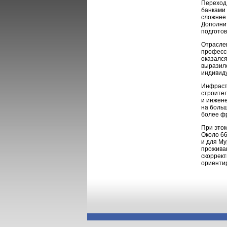
Переход 
банками 
сложнее 
Дополни
подготов
Отрасле
професси
оказался
выразило
индивид
Инфраст
строител
и инжене
на больш
более ф
При этом
Около 6
и для Му
прожива
скоррек
ориенти