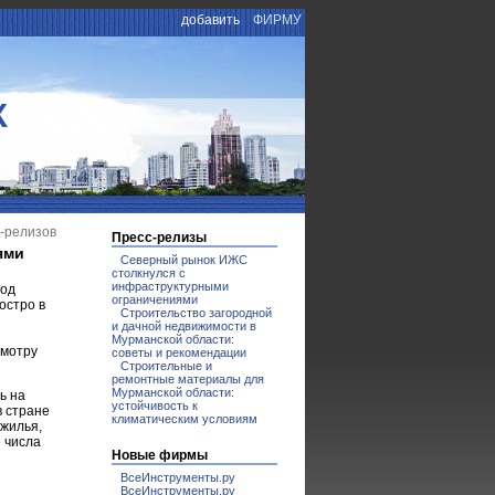
добавить
ФИРМУ
К
с-релизов
Пресс-релизы
ями
Северный рынок ИЖС
столкнулся с
инфраструктурными
под
ограничениями
остро в
Строительство загородной
и дачной недвижимости в
Мурманской области:
смотру
советы и рекомендации
Строительные и
ремонтные материалы для
Мурманской области:
ь на
устойчивость к
в стране
климатическим условиям
 жилья,
 числа
Новые фирмы
ВсеИнструменты.ру
ВсеИнструменты.ру