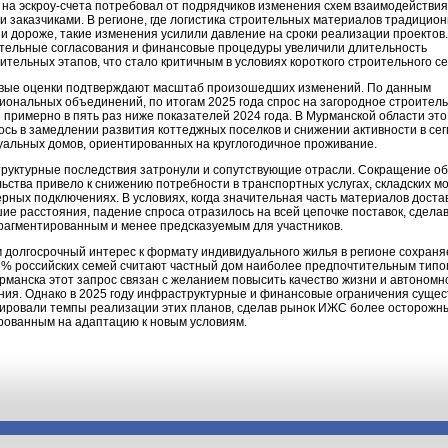
на эскроу-счета потребовал от подрядчиков изменения схем взаимодействия
и заказчиками. В регионе, где логистика строительных материалов традицио
и дороже, такие изменения усилили давление на сроки реализации проектов.
тельные согласования и финансовые процедуры увеличили длительность
ительных этапов, что стало критичным в условиях короткого строительного се
вые оценки подтверждают масштаб произошедших изменений. По данным
ональных объединений, по итогам 2025 года спрос на загородное строитель
 примерно в пять раз ниже показателей 2024 года. В Мурманской области это
сь в замедлении развития коттеджных поселков и снижении активности в се
уальных домов, ориентированных на круглогодичное проживание.
руктурные последствия затронули и сопутствующие отрасли. Сокращение о
ьства привело к снижению потребности в транспортных услугах, складских 
рных подключениях. В условиях, когда значительная часть материалов доста
ие расстояния, падение спроса отразилось на всей цепочке поставок, сдела
рагментированным и менее предсказуемым для участников.
 долгосрочный интерес к формату индивидуального жилья в регионе сохраня
6% российских семей считают частный дом наиболее предпочтительным типо
рманска этот запрос связан с желанием повысить качество жизни и автономн
ния. Однако в 2025 году инфраструктурные и финансовые ограничения суще
тировали темпы реализации этих планов, сделав рынок ИЖС более осторожн
рованным на адаптацию к новым условиям.