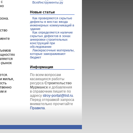
 с
ВсеИнструменты.ру
нно
Новые статьи
зона.
Как проверяются скрытые
дефекты в местах ввода
инженерных коммуникаций в
здание
ство
Как определяется наличие
скрытых дефектов в зонах
гменте
анкеровки строительных
конструкций при
обследовании
бъемов
Лакокрасочные материалы,
которые замораживают
мощностях
бюджет
вляется
в рынок
Информация
ется.
По всем вопросам
м жилья,
касающихся работы
ость
ресурса
Строительство
ственно
Мурманск
и добавления
ым и
в справочник пишите по
адресу
stroy-portal@list.ru
.
Перед отправкой запроса
внимательно прочитайте
Правила
.