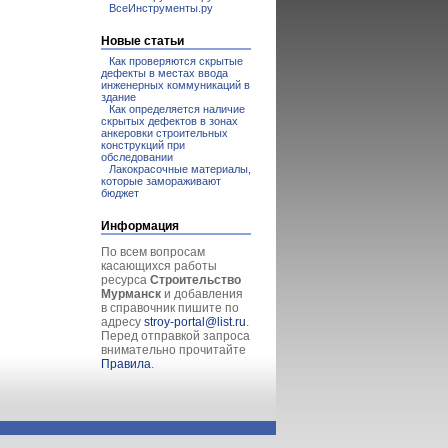
ВсеИнструменты.ру
Новые статьи
Как проверяются скрытые
дефекты в местах ввода
инженерных коммуникаций в
здание
Как определяется наличие
скрытых дефектов в зонах
анкеровки строительных
конструкций при
обследовании
Лакокрасочные материалы,
которые замораживают
бюджет
Информация
По всем вопросам
касающихся работы
ресурса
Строительство
Мурманск
и добавления
в справочник пишите по
адресу
stroy-portal@list.ru
.
Перед отправкой запроса
внимательно прочитайте
Правила
.