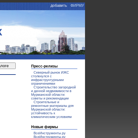
добавить
ФИРМУ
К
Пресс-релизы
Северный рынок ИЖС
столкнулся с
инфраструктурными
ограничениями
Строительство загородной
и дачной недвижимости в
Мурманской области:
советы и рекомендации
Строительные и
ремонтные материалы для
Мурманской области:
устойчивость к
климатическим условиям
Новые фирмы
ВсеИнструменты.ру
ВсеИнструменты.ру