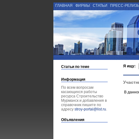
ГЛАВНАЯ
ФИРМЫ
СТАТЬИ
ПРЕСС-РЕЛИЗ
Я ищу:
Статьи по теме
Информация
Участн
По всем вопросам
касающихся работы
В данно
ресурса Строительство
Мурманск и добавления в
справочник пишите по
адресу
stroy-portal@list.ru
.
Объявления