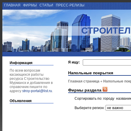
ГЛАВНАЯ
ФИРМЫ
СТАТЬИ
ПРЕСС-РЕЛИЗЫ
СТРОИТЕЛ
Я ищу:
Информация
По всем вопросам
Напольные покрытия
касающихся работы
ресурса Строительство
Главная страница
Напольные пок
Мурманск и добавления в
справочник пишите по
Фирмы раздела
адресу
stroy-portal@list.ru
.
Сортировать по:
городу
названи
Объявления
Выберите регион: